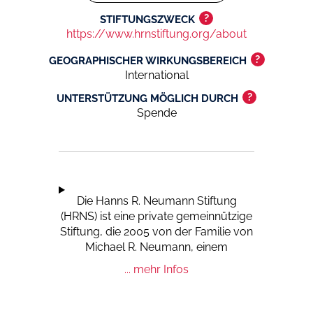
?
STIFTUNGSZWECK
https://www.hrnstiftung.org/about
?
GEOGRAPHISCHER WIRKUNGSBEREICH
International
?
UNTERSTÜTZUNG MÖGLICH DURCH
Spende
Die Hanns R. Neumann Stiftung
(HRNS) ist eine private gemeinnützige
Stiftung, die 2005 von der Familie von
Michael R. Neumann, einem
Unternehmer und Investor im
... mehr Infos
internationalen Kaffeegeschäft,
gegründet wurde. HRNS verfolgt drei
Ziele: (1) Verbesserung der sozialen