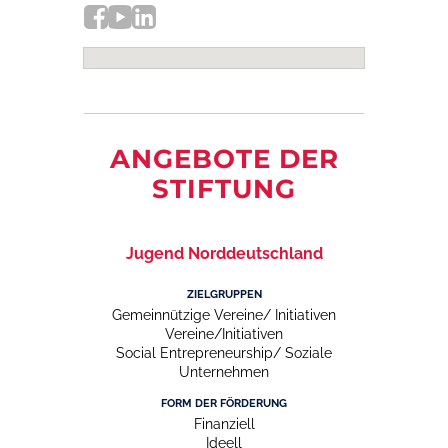
Chancen auf ein Leben auf
Augenhöhe zu verbessern. Hierbei
fördert die Stiftung
schwerpunktmäßig in den vier
Bereichen: Sprachförderung & (frühe)
Begleitung; Stärkung sozialer &
emotionaler Fähigkeiten;
ANGEBOTE DER
Berufsqualifizierung; Integration &
STIFTUNG
Partizipation.
Jugend Norddeutschland
ZIELGRUPPEN
Gemeinnützige Vereine/ Initiativen
Vereine/Initiativen
Social Entrepreneurship/ Soziale
Unternehmen
FORM DER FÖRDERUNG
Finanziell
Ideell