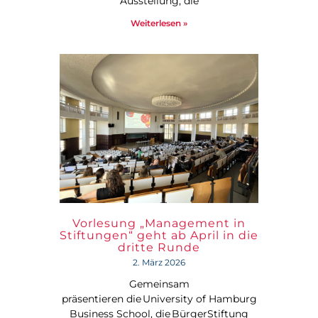
Ausstellung, die
Weiterlesen »
Vorlesung „Management in
Stiftungen“ geht ab April in die
dritte Runde
2. März 2026
Gemeinsam
präsentieren die University of Hamburg
Business School, die BürgerStiftung