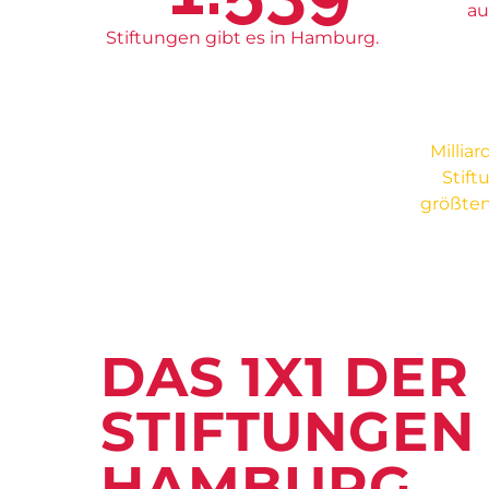
au
Stiftungen gibt es in Hamburg.
Millia
Stift
größten
DAS 1X1 DER
STIFTUNGEN 
HAMBURG