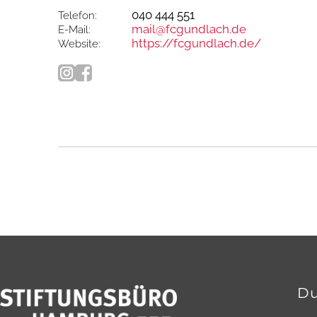
040 444 551
Telefon:
mail@fcgundlach.de
E-Mail:
https://fcgundlach.de/
Website:
Du