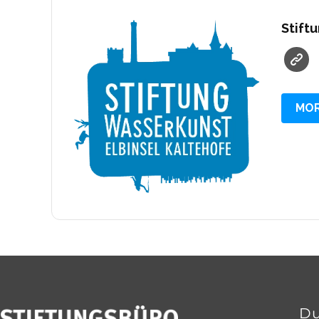
Stift
MOR
Du