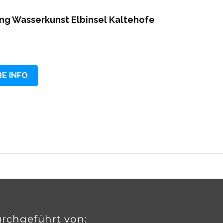
ung Wasserkunst Elbinsel Kaltehofe
E INFO
rchgeführt von: