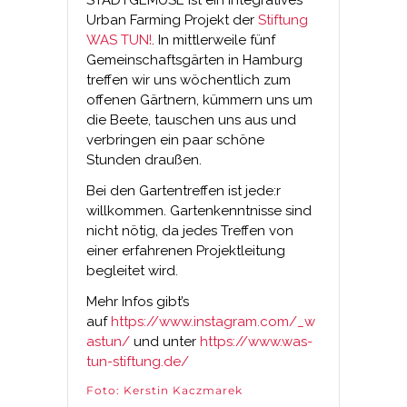
STADTGEMÜSE ist ein integratives
Urban Farming Projekt der
Stiftung
WAS TUN!
. In mittlerweile fünf
Gemeinschaftsgärten in Hamburg
treffen wir uns wöchentlich zum
offenen Gärtnern, kümmern uns um
die Beete, tauschen uns aus und
verbringen ein paar schöne
Stunden draußen.
Bei den Gartentreffen ist jede:r
willkommen. Gartenkenntnisse sind
nicht nötig, da jedes Treffen von
einer erfahrenen Projektleitung
begleitet wird.
Mehr Infos gibt’s
auf
https://www.instagram.com/_w
astun/
und unter
https://www.was-
tun-stiftung.de/
Foto:
Kerstin Kaczmarek