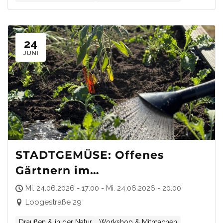
24
JUNI
STADTGEMÜSE: Offenes
Gärtnern im
Gemeinschaftsgarten in
Mi. 24.06.2026 - 17:00 - Mi. 24.06.2026 - 20:00
Eppendorf
Loogestraße 29
Draußen & in der Natur
Workshop & Mitmachen