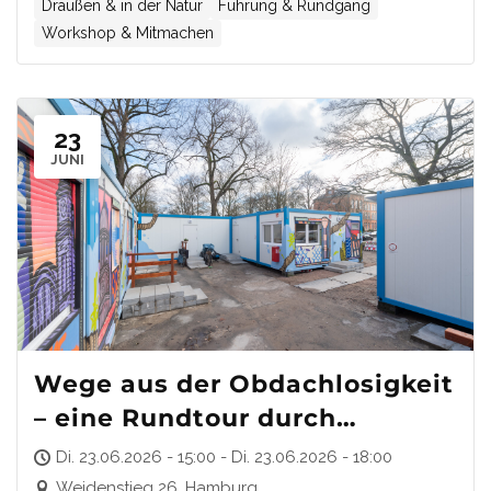
Draußen & in der Natur
Führung & Rundgang
Workshop & Mitmachen
23
JUNI
Wege aus der Obdachlosigkeit
– eine Rundtour durch
Projekte der Behrens-Stiftung
Di. 23.06.2026 - 15:00 - Di. 23.06.2026 - 18:00
Weidenstieg 26, Hamburg