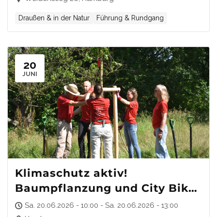
Draußen & in der Natur
Führung & Rundgang
20
JUNI
Klimaschutz aktiv!
Baumpflanzung und City Bike
Tour zur Hamburgs längster
Sa. 20.06.2026 - 10:00 - Sa. 20.06.2026 - 13:00