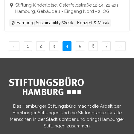
Stiftung Kinderlotse, Osterfeldstraße 12-14, 22529
Hamburg, Gebäude 1 - Eingang Nord - 2. OG
@ Hamburg Sustainability Week
Konzert & Musik
←
1
2
3
4
5
6
7
→
Das Hamburger Stiftungsbüro macht die Arbeit der
Hamburger Stiftungen und die Stiftungsidee für alle
Menschen in der Stadt sichtbar und bringt Hamburger
Stiftungen zusammen.​