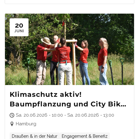
20
JUNI
Klimaschutz aktiv!
Baumpflanzung und City Bike
Tour zur Hamburgs längster
Sa. 20.06.2026 - 10:00 - Sa. 20.06.2026 - 13:00
Tafel für Demokratie, Vielfalt
Hamburg
und Zusammenhalt
Draußen & in der Natur
Engagement & Benefiz