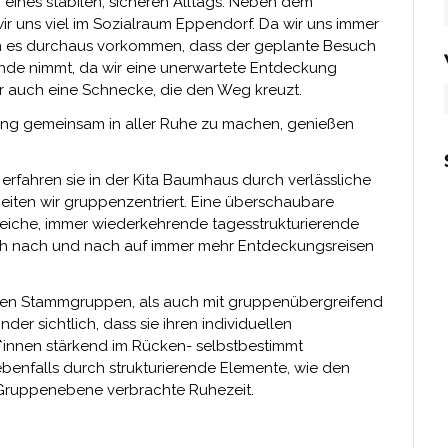
g eines stabilen, sicheren Alltags. Neben dem
 uns viel im Sozialraum Eppendorf. Da wir uns immer
ann es durchaus vorkommen, dass der geplante Besuch
 Ende nimmt, da wir eine unerwartete Entdeckung
er auch eine Schnecke, die den Weg kreuzt.
ung gemeinsam in aller Ruhe zu machen, genießen
 erfahren sie in der Kita Baumhaus durch verlässliche
beiten wir gruppenzentriert. Eine überschaubare
iche, immer wiederkehrende tagesstrukturierende
ich nach und nach auf immer mehr Entdeckungsreisen
esten Stammgruppen, als auch mit gruppenübergreifend
er sichtlich, dass sie ihren individuellen
*innen stärkend im Rücken- selbstbestimmt
ebenfalls durch strukturierende Elemente, wie den
 Gruppenebene verbrachte Ruhezeit.