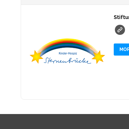
Stift
MOR