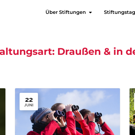
Über Stiftungen
Stiftungsta
altungsart:
Draußen & in d
22
JUNI