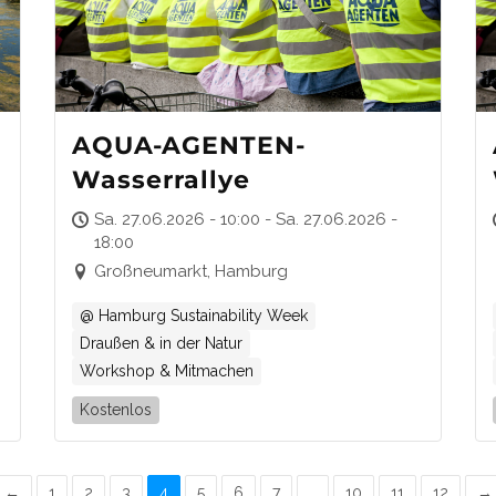
AQUA-AGENTEN-
Wasserrallye
Sa. 27.06.2026 - 10:00 - Sa. 27.06.2026 -
18:00
Großneumarkt, Hamburg
@ Hamburg Sustainability Week
Draußen & in der Natur
Workshop & Mitmachen
Kostenlos
←
1
2
3
4
5
6
7
…
10
11
12
→