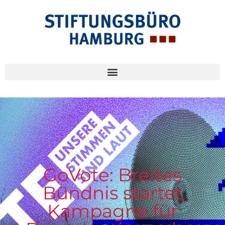
GoVote: Breites
Bündnis startet
Kampagne für