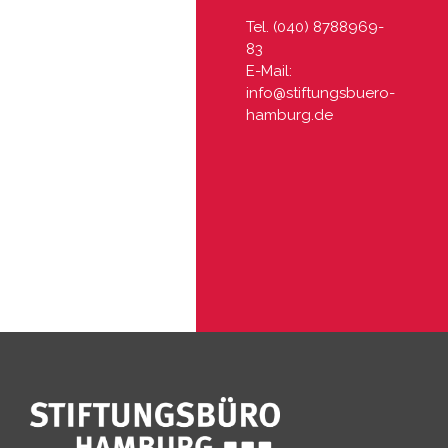
Tel. (040) 8788969-
83
E-Mail:
info@stiftungsbuero-
hamburg.de