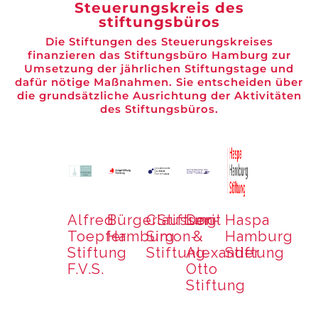
Steuerungskreis des
stiftungsbüros
Die Stiftungen des Steuerungskreises
finanzieren das Stiftungsbüro Hamburg zur
Umsetzung der jährlichen Stiftungstage und
dafür nötige Maßnahmen. Sie entscheiden über
die grundsätzliche Ausrichtung der Aktivitäten
des Stiftungsbüros.
Alfred
BürgerStiftung
Claussen-
Dorit
Haspa
Toepfer
Hamburg
Simon-
&
Hamburg
Stiftung
Stiftung
Alexander
Stiftung
F.V.S.
Otto
Stiftung