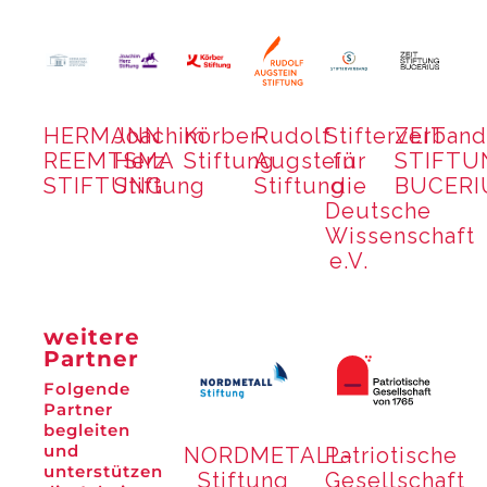
HERMANN
Joachim
Körber-
Rudolf
Stifterverband
ZEIT
REEMTSMA
Herz
Stiftung
Augstein
für
STIFTU
STIFTUNG
Stiftung
Stiftung
die
BUCERI
Deutsche
Wissenschaft
e.V.
weitere
Partner
Folgende
Partner
begleiten
und
NORDMETALL-
Patriotische
unterstützen
Stiftung
Gesellschaft